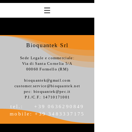
Bioquantek Srl
Sede Legale e commerciale:
Via di Santa Cornelia 5/A
00060 Formello (RM)
bioquantek@gmail.com
customer.service@bioquantek.net
pec:
bioquantek@pec.it
P.I./C.F.:
14710171001
tel.:
+39 0636290849
mobile:
+39 3483337175